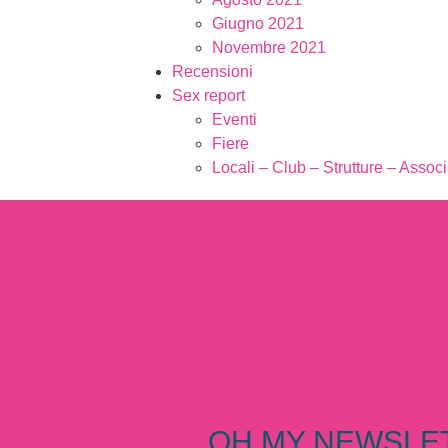
Giugno 2021
Novembre 2021
Recensioni
Sex report
Eventi
Fiere
Locali – Club – Strutture – Assoc
OH MY NEWSLE