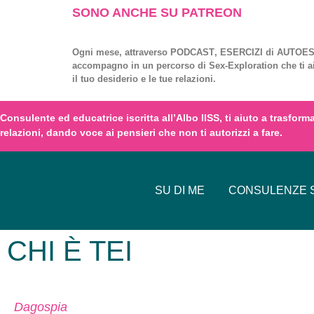
SONO ANCHE SU PATREON
Ogni mese, attraverso
PODCAST
,
ESERCIZI
di
AUTOES
accompagno in un percorso di
Sex-Exploration
che ti a
il tuo desiderio e le tue relazioni.
Consulente ed educatrice iscritta all’
Albo IISS
, ti aiuto a trasfor
relazioni,
dando voce
ai
pensieri
che non ti autorizzi a fare.
SU DI ME
CONSULENZE S
CHI È TEI
Dagospia