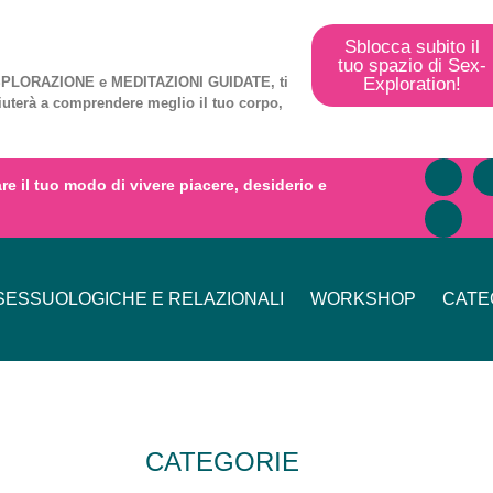
Sblocca subito il
tuo spazio di Sex-
Exploration!
PLORAZIONE
e
MEDITAZIONI GUIDATE
, ti
iuterà a comprendere meglio il tuo corpo,
mare il tuo modo di vivere piacere, desiderio e
ESSUOLOGICHE E RELAZIONALI
WORKSHOP
CATE
CATEGORIE