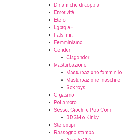
Dinamiche di coppia
Emotività
Etero
Lgbtqia+
Falsi miti
Femminismo
Gender
Cisgender
Masturbazione
Masturbazione femminile
Masturbazione maschile
Sex toys
Orgasmo
Poliamore
Sesso, Giochi e Pop Corn
BDSM e Kinky
Stereotipi
Rassegna stampa
Agosto 2021