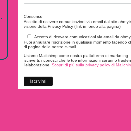
.
Consenso
Accetto di ricevere comunicazioni via email dal sito ohmytei
visione della Privacy Policy (link in fondo alla pagina)
Accetto di ricevere comunicazioni via email da ohmyte
Puoi annullare l'iscrizione in qualsiasi momento facendo cl
di pagina delle nostre e-mail.
Usiamo Mailchimp come nostra piattaforma di marketing. F
iscriverti, riconosci che le tue informazioni saranno trasfe
l'elaborazione.
Scopri di più sulla privacy policy di Mailchi