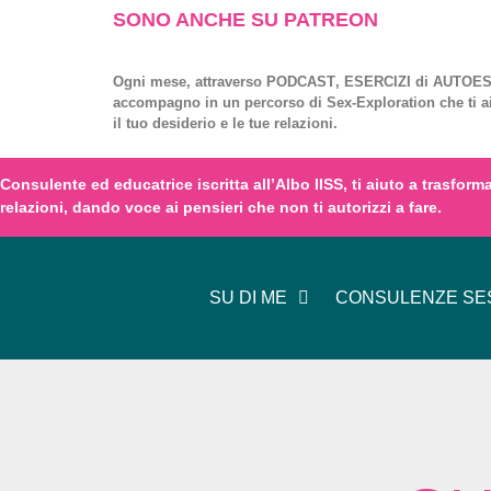
SONO ANCHE SU PATREON
Ogni mese, attraverso
PODCAST
,
ESERCIZI
di
AUTOES
accompagno in un percorso di
Sex-Exploration
che ti a
il tuo desiderio e le tue relazioni.
Consulente ed educatrice iscritta all’
Albo IISS
, ti aiuto a trasfor
relazioni,
dando voce
ai
pensieri
che non ti autorizzi a fare.
SU DI ME
CONSULENZE SES