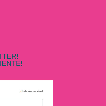
TTER!
IENTE!
*
indicates required