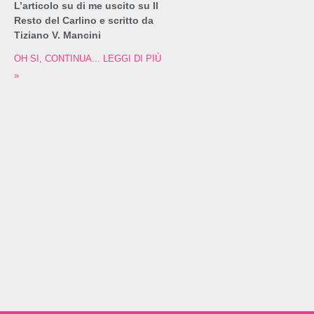
L’articolo su di me uscito su Il
Resto del Carlino e scritto da
Tiziano V. Mancini
OH SI, CONTINUA... LEGGI DI PIÙ
»