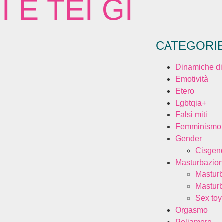
I È TEI GI
CATEGORI
Dinamiche di
Emotività
Etero
Lgbtqia+
Falsi miti
Femminismo
Gender
Cisgen
Masturbazio
Mastur
Mastur
Sex toy
Orgasmo
Poliamore