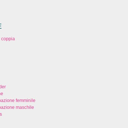
E
 coppia
der
ne
bazione femminile
bazione maschile
s