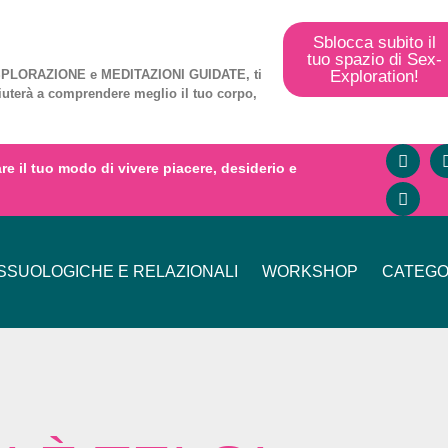
Sblocca subito il
tuo spazio di Sex-
Exploration!
PLORAZIONE
e
MEDITAZIONI GUIDATE
, ti
iuterà a comprendere meglio il tuo corpo,
mare il tuo modo di vivere piacere, desiderio e
SUOLOGICHE E RELAZIONALI
WORKSHOP
CATEGO