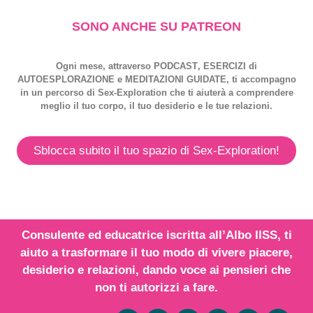
SONO ANCHE SU PATREON
Ogni mese, attraverso
PODCAST
,
ESERCIZI
di
AUTOESPLORAZIONE
e
MEDITAZIONI GUIDATE
, ti accompagno
in un percorso di
Sex-Exploration
che ti aiuterà a comprendere
meglio il tuo corpo, il tuo desiderio e le tue relazioni.
Sblocca subito il tuo spazio di Sex-Exploration!
Consulente ed educatrice iscritta all’
Albo IISS
, ti
aiuto a trasformare il tuo modo di vivere piacere,
desiderio e relazioni,
dando voce
ai
pensieri
che
non ti autorizzi a fare.