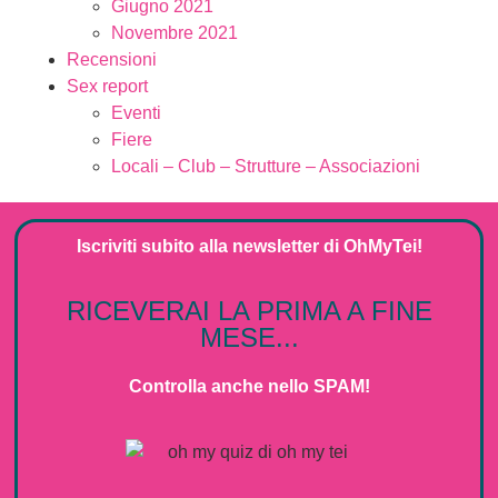
Giugno 2021
Novembre 2021
Recensioni
Sex report
Eventi
Fiere
Locali – Club – Strutture – Associazioni
Iscriviti subito alla
newsletter
di
OhMyTei!
RICEVERAI LA PRIMA A FINE
MESE...
Controlla anche nello SPAM!