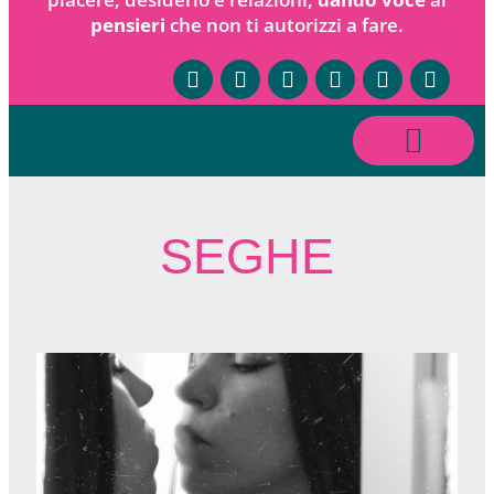
pensieri
che non ti autorizzi a fare.
SEGHE