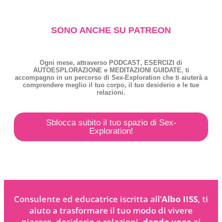
SONO ANCHE SU PATREON
Ogni mese, attraverso
PODCAST
,
ESERCIZI
di
AUTOESPLORAZIONE
e
MEDITAZIONI GUIDATE
, ti
accompagno in un percorso di
Sex-Exploration
che ti aiuterà a
comprendere meglio il tuo corpo, il tuo desiderio e le tue
relazioni.
Sblocca subito il tuo spazio di Sex-
Exploration!
Consulente ed educatrice iscritta all’
Albo IISS
, ti
aiuto a trasformare il tuo modo di vivere
piacere, desiderio e relazioni,
dando voce
ai